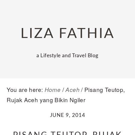
Skip
Skip
Skip
to
to
to
primary
main
primary
LIZA FATHIA
navigation
content
sidebar
a Lifestyle and Travel Blog
You are here:
/
/
Pisang Teutop,
Home
Aceh
Rujak Aceh yang Bikin Ngiler
JUNE 9, 2014