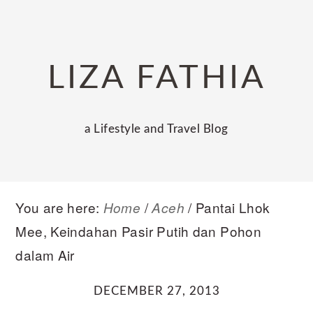
Skip
Skip
Skip
to
to
to
primary
main
primary
LIZA FATHIA
navigation
content
sidebar
a Lifestyle and Travel Blog
You are here:
/
/
Pantai Lhok
Home
Aceh
Mee, Keindahan Pasir Putih dan Pohon
dalam Air
DECEMBER 27, 2013