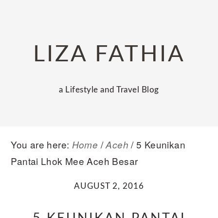
Skip
Skip
Skip
to
to
to
primary
main
primary
LIZA FATHIA
navigation
content
sidebar
a Lifestyle and Travel Blog
You are here:
/
/
5 Keunikan
Home
Aceh
Pantai Lhok Mee Aceh Besar
AUGUST 2, 2016