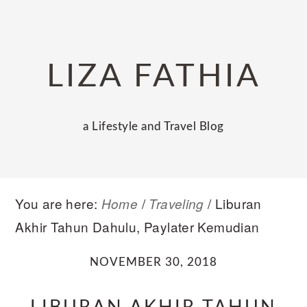
Skip
Skip
Skip
to
to
to
primary
main
primary
LIZA FATHIA
navigation
content
sidebar
a Lifestyle and Travel Blog
You are here:
/
/
Liburan
Home
Traveling
Akhir Tahun Dahulu, Paylater Kemudian
NOVEMBER 30, 2018