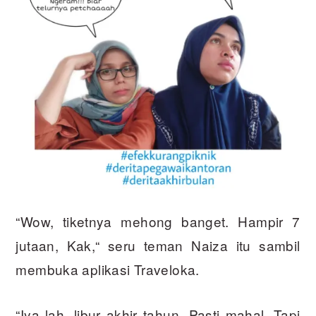
“Wow, tiketnya mehong banget. Hampir 7
jutaan, Kak,“ seru teman Naiza itu sambil
membuka aplikasi Traveloka.
“Iya lah, libur akhir tahun. Pasti mahal. Tapi