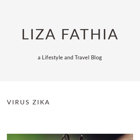
Skip
Skip
Skip
to
to
to
primary
main
primary
LIZA FATHIA
navigation
content
sidebar
a Lifestyle and Travel Blog
VIRUS ZIKA