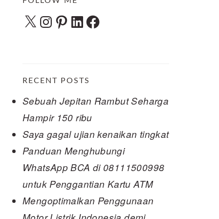
FOLLOW ME
X
Instagram
Pinterest
LinkedIn
Facebook
RECENT POSTS
Sebuah Jepitan Rambut Seharga
Hampir 150 ribu
Saya gagal ujian kenaikan tingkat
Panduan Menghubungi
WhatsApp BCA di 08111500998
untuk Penggantian Kartu ATM
Mengoptimalkan Penggunaan
Motor Listrik Indonesia demi