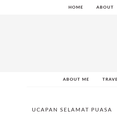
Skip
Skip
Skip
HOME
ABOUT
to
to
to
primary
main
primary
navigation
content
sidebar
ABOUT ME
TRAV
UCAPAN SELAMAT PUASA