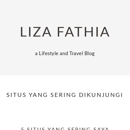
Skip
Skip
Skip
to
to
to
primary
main
primary
LIZA FATHIA
navigation
content
sidebar
a Lifestyle and Travel Blog
SITUS YANG SERING DIKUNJUNGI