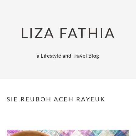
Skip
Skip
Skip
to
to
to
primary
main
primary
LIZA FATHIA
navigation
content
sidebar
a Lifestyle and Travel Blog
SIE REUBOH ACEH RAYEUK