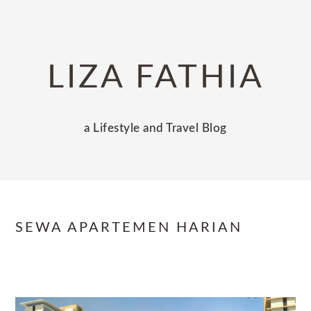
Skip
Skip
Skip
to
to
to
primary
main
primary
LIZA FATHIA
navigation
content
sidebar
a Lifestyle and Travel Blog
SEWA APARTEMEN HARIAN