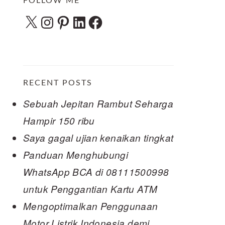
FOLLOW ME
X
Instagram
Pinterest
LinkedIn
Facebook
RECENT POSTS
Sebuah Jepitan Rambut Seharga
Hampir 150 ribu
Saya gagal ujian kenaikan tingkat
Panduan Menghubungi
WhatsApp BCA di 08111500998
untuk Penggantian Kartu ATM
Mengoptimalkan Penggunaan
Motor Listrik Indonesia demi