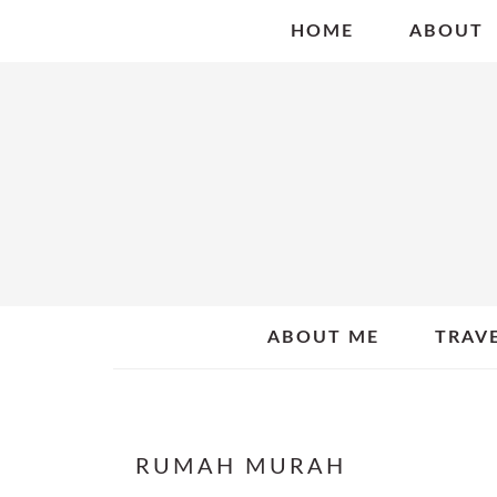
Skip
Skip
Skip
HOME
ABOUT
to
to
to
primary
main
primary
navigation
content
sidebar
ABOUT ME
TRAV
RUMAH MURAH