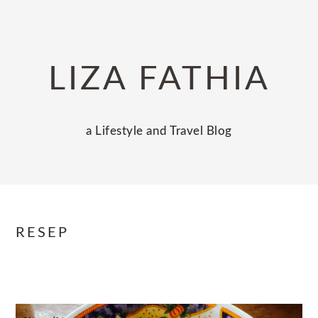
Skip
Skip
Skip
to
to
to
primary
main
primary
LIZA FATHIA
navigation
content
sidebar
a Lifestyle and Travel Blog
RESEP