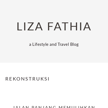
Skip
Skip
Skip
to
to
to
primary
main
primary
LIZA FATHIA
navigation
content
sidebar
a Lifestyle and Travel Blog
REKONSTRUKSI