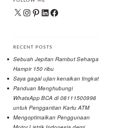
FOLLOW ME
X
Instagram
Pinterest
LinkedIn
Facebook
RECENT POSTS
Sebuah Jepitan Rambut Seharga
Hampir 150 ribu
Saya gagal ujian kenaikan tingkat
Panduan Menghubungi
WhatsApp BCA di 08111500998
untuk Penggantian Kartu ATM
Mengoptimalkan Penggunaan
Motor Listrik Indonesia demi