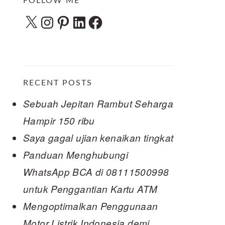
FOLLOW ME
X
Instagram
Pinterest
LinkedIn
Facebook
RECENT POSTS
Sebuah Jepitan Rambut Seharga
Hampir 150 ribu
Saya gagal ujian kenaikan tingkat
Panduan Menghubungi
WhatsApp BCA di 08111500998
untuk Penggantian Kartu ATM
Mengoptimalkan Penggunaan
Motor Listrik Indonesia demi