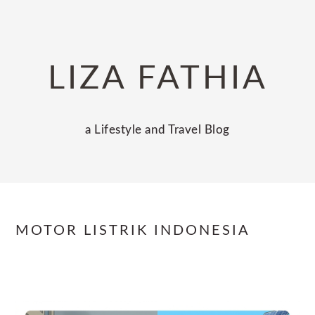
Skip
Skip
Skip
to
to
to
primary
main
primary
LIZA FATHIA
navigation
content
sidebar
a Lifestyle and Travel Blog
MOTOR LISTRIK INDONESIA