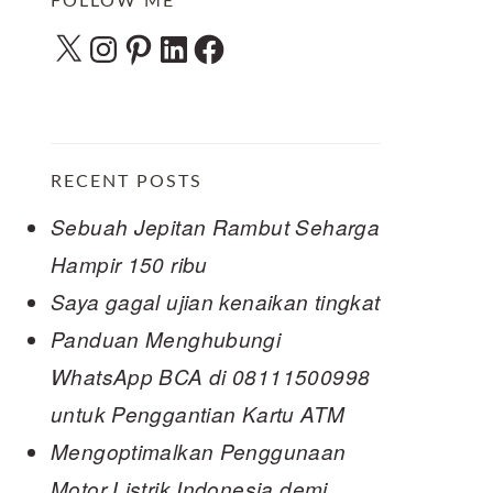
FOLLOW ME
X
Instagram
Pinterest
LinkedIn
Facebook
RECENT POSTS
Sebuah Jepitan Rambut Seharga
Hampir 150 ribu
Saya gagal ujian kenaikan tingkat
Panduan Menghubungi
WhatsApp BCA di 08111500998
untuk Penggantian Kartu ATM
Mengoptimalkan Penggunaan
Motor Listrik Indonesia demi