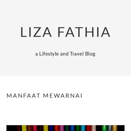
Skip
Skip
Skip
to
to
to
primary
main
primary
LIZA FATHIA
navigation
content
sidebar
a Lifestyle and Travel Blog
MANFAAT MEWARNAI