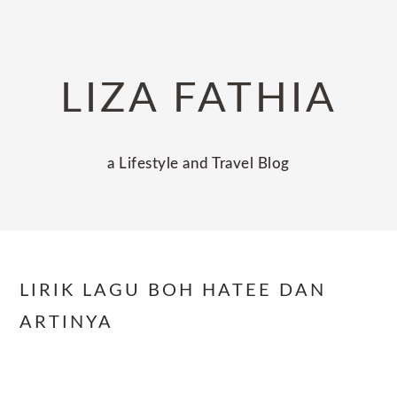
Skip
Skip
Skip
to
to
to
primary
main
primary
LIZA FATHIA
navigation
content
sidebar
a Lifestyle and Travel Blog
LIRIK LAGU BOH HATEE DAN
ARTINYA