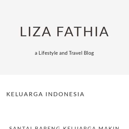
Skip
Skip
Skip
to
to
to
primary
main
primary
LIZA FATHIA
navigation
content
sidebar
a Lifestyle and Travel Blog
KELUARGA INDONESIA