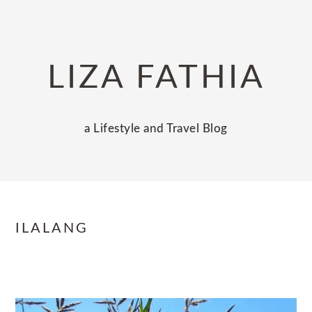
Skip
Skip
Skip
to
to
to
primary
main
primary
LIZA FATHIA
navigation
content
sidebar
a Lifestyle and Travel Blog
ILALANG