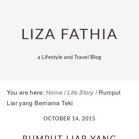
Skip
Skip
Skip
to
to
to
primary
main
primary
LIZA FATHIA
navigation
content
sidebar
a Lifestyle and Travel Blog
You are here:
/
/
Rumput
Home
Life Story
Liar yang Bernama Teki
OCTOBER 14, 2015