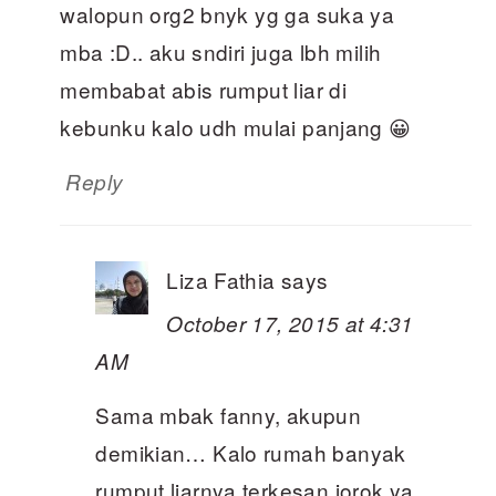
walopun org2 bnyk yg ga suka ya
mba :D.. aku sndiri juga lbh milih
membabat abis rumput liar di
kebunku kalo udh mulai panjang 😀
Reply
Liza Fathia
says
October 17, 2015 at 4:31
AM
Sama mbak fanny, akupun
demikian… Kalo rumah banyak
rumput liarnya terkesan jorok ya