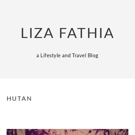
Skip
Skip
Skip
to
to
to
primary
main
primary
LIZA FATHIA
navigation
content
sidebar
a Lifestyle and Travel Blog
HUTAN