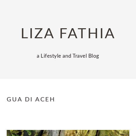
Skip
Skip
Skip
to
to
to
primary
main
primary
LIZA FATHIA
navigation
content
sidebar
a Lifestyle and Travel Blog
GUA DI ACEH