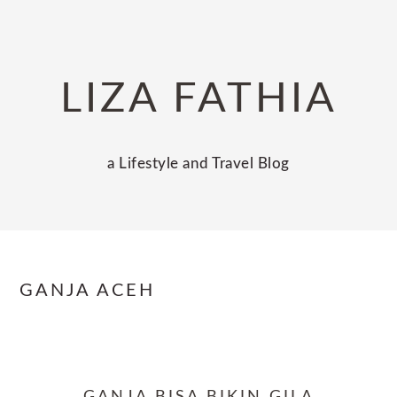
Skip
Skip
Skip
to
to
to
primary
main
primary
LIZA FATHIA
navigation
content
sidebar
a Lifestyle and Travel Blog
GANJA ACEH