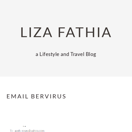
Skip
Skip
Skip
to
to
to
primary
main
primary
LIZA FATHIA
navigation
content
sidebar
a Lifestyle and Travel Blog
EMAIL BERVIRUS