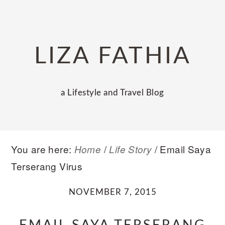
Skip
Skip
Skip
to
to
to
primary
main
primary
LIZA FATHIA
navigation
content
sidebar
a Lifestyle and Travel Blog
You are here:
/
/
Email Saya
Home
Life Story
Terserang Virus
NOVEMBER 7, 2015