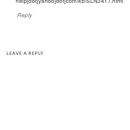
help[dot]yahoo[dot]com/kb/SLN3417.html
Reply
LEAVE A REPLY