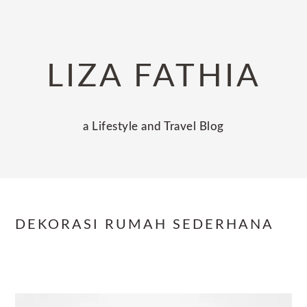
Skip
Skip
Skip
to
to
to
primary
main
primary
LIZA FATHIA
navigation
content
sidebar
a Lifestyle and Travel Blog
DEKORASI RUMAH SEDERHANA