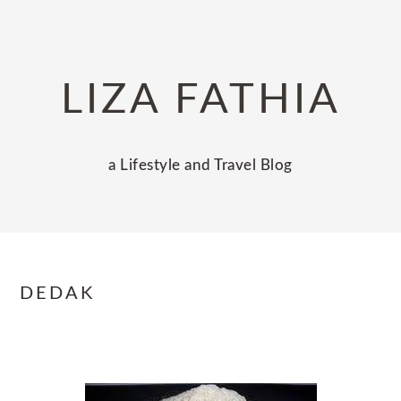
Skip
Skip
Skip
to
to
to
primary
main
primary
LIZA FATHIA
navigation
content
sidebar
a Lifestyle and Travel Blog
DEDAK