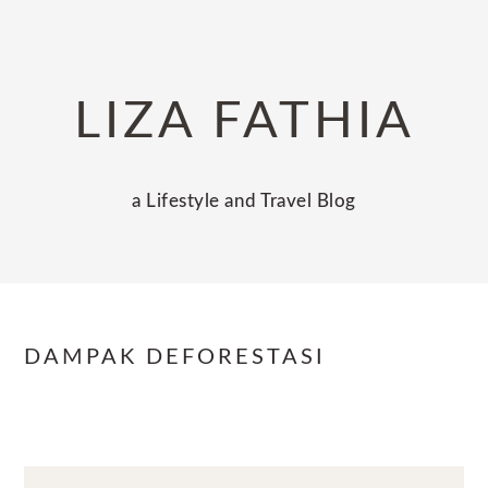
Skip
Skip
Skip
to
to
to
primary
main
primary
LIZA FATHIA
navigation
content
sidebar
a Lifestyle and Travel Blog
DAMPAK DEFORESTASI