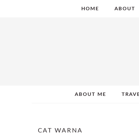
Skip
Skip
Skip
HOME
ABOUT
to
to
to
primary
main
primary
navigation
content
sidebar
ABOUT ME
TRAV
CAT WARNA