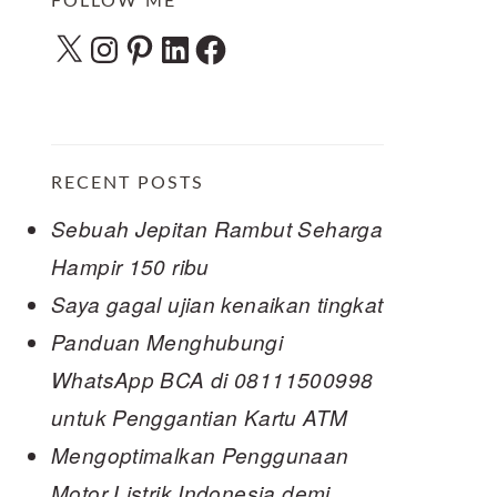
FOLLOW ME
X
Instagram
Pinterest
LinkedIn
Facebook
RECENT POSTS
Sebuah Jepitan Rambut Seharga
Hampir 150 ribu
Saya gagal ujian kenaikan tingkat
Panduan Menghubungi
WhatsApp BCA di 08111500998
untuk Penggantian Kartu ATM
Mengoptimalkan Penggunaan
Motor Listrik Indonesia demi