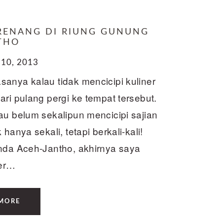
RENANG DI RIUNG GUNUNG
THO
10, 2013
anya kalau tidak mencicipi kuliner
ri pulang pergi ke tempat tersebut.
au belum sekalipun mencicipi sajian
hanya sekali, tetapi berkali-kali!
anda Aceh-Jantho, akhirnya saya
ner…
MORE