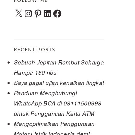
FOLLOW ME
X
Instagram
Pinterest
LinkedIn
Facebook
RECENT POSTS
Sebuah Jepitan Rambut Seharga
Hampir 150 ribu
Saya gagal ujian kenaikan tingkat
Panduan Menghubungi
WhatsApp BCA di 08111500998
untuk Penggantian Kartu ATM
Mengoptimalkan Penggunaan
Motor Listrik Indonesia demi