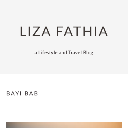
Skip
Skip
Skip
to
to
to
primary
main
primary
LIZA FATHIA
navigation
content
sidebar
a Lifestyle and Travel Blog
BAYI BAB