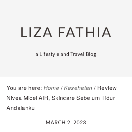
Skip
Skip
Skip
to
to
to
primary
main
primary
LIZA FATHIA
navigation
content
sidebar
a Lifestyle and Travel Blog
You are here:
/
/
Review
Home
Kesehatan
Nivea MicellAIR, Skincare Sebelum Tidur
Andalanku
MARCH 2, 2023