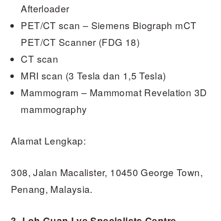
Afterloader
PET/CT scan – Siemens Biograph mCT
PET/CT Scanner (FDG 18)
CT scan
MRI scan (3 Tesla dan 1,5 Tesla)
Mammogram – Mammomat Revelation 3D
mammography
Alamat Lengkap:
308, Jalan Macalister, 10450 George Town,
Penang, Malaysia.
3. Loh Guan Lye Specialists Centre