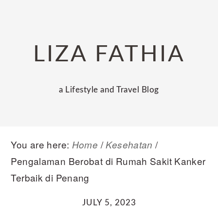
Skip
Skip
Skip
to
to
to
primary
main
primary
LIZA FATHIA
navigation
content
sidebar
a Lifestyle and Travel Blog
You are here:
/
/
Home
Kesehatan
Pengalaman Berobat di Rumah Sakit Kanker
Terbaik di Penang
JULY 5, 2023