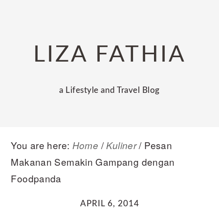
Skip
Skip
Skip
to
to
to
primary
main
primary
LIZA FATHIA
navigation
content
sidebar
a Lifestyle and Travel Blog
You are here:
/
/
Pesan
Home
Kuliner
Makanan Semakin Gampang dengan
Foodpanda
APRIL 6, 2014