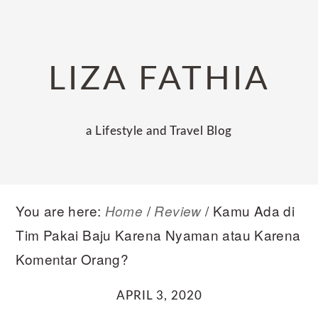
Skip
Skip
Skip
to
to
to
primary
main
primary
LIZA FATHIA
navigation
content
sidebar
a Lifestyle and Travel Blog
You are here:
/
/
Kamu Ada di
Home
Review
Tim Pakai Baju Karena Nyaman atau Karena
Komentar Orang?
APRIL 3, 2020