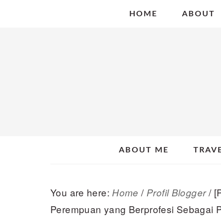
Skip
Skip
Skip
HOME
ABOUT
to
to
to
primary
main
primary
navigation
content
sidebar
ABOUT ME
TRAV
You are here:
/
/
[P
Home
Profil Blogger
Perempuan yang Berprofesi Sebagai