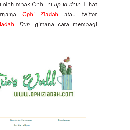
i oleh mbak Ophi ini
. Lihat
up to date
bernama
Ophi Ziadah
atau twitter
iadah
.
, gimana cara membagi
Duh