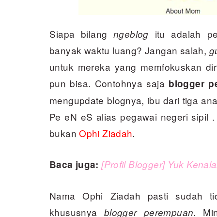
Siapa bilang
itu adalah pe
ngeblog
banyak waktu luang? Jangan salah,
g
untuk mereka yang memfokuskan dir
pun bisa. Contohnya saja
blogger 
mengupdate blognya, ibu dari tiga anak
Pe eN eS alias pegawai negeri sipil .
bukan
Ophi Ziadah
.
Baca juga:
[Profil Blogger] Yuk Kena
Nama Ophi Ziadah pasti sudah tid
khususnya
. Mi
blogger perempuan