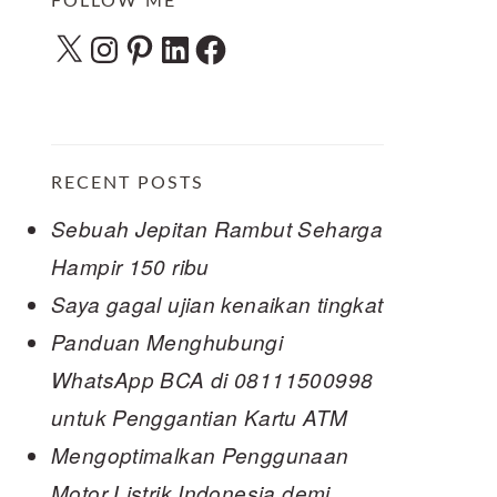
FOLLOW ME
X
Instagram
Pinterest
LinkedIn
Facebook
RECENT POSTS
Sebuah Jepitan Rambut Seharga
Hampir 150 ribu
Saya gagal ujian kenaikan tingkat
Panduan Menghubungi
WhatsApp BCA di 08111500998
untuk Penggantian Kartu ATM
Mengoptimalkan Penggunaan
Motor Listrik Indonesia demi