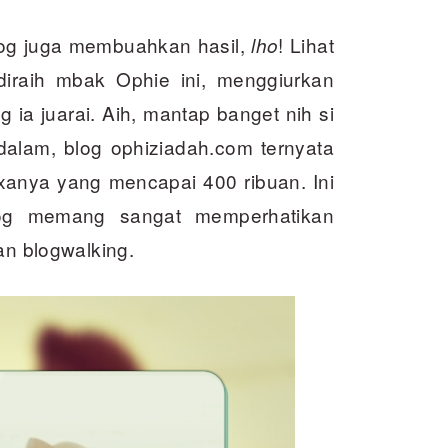
log juga membuahkan hasil,
! Lihat
lho
diraih mbak Ophie ini, menggiurkan
 ia juarai. Aih, mantap banget nih si
ih dalam, blog ophiziadah.com ternyata
exanya yang mencapai 400 ribuan. Ini
og memang sangat memperhatikan
an blogwalking.