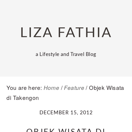
Skip
Skip
Skip
to
to
to
primary
main
primary
LIZA FATHIA
navigation
content
sidebar
a Lifestyle and Travel Blog
You are here:
/
/
Objek Wisata
Home
Feature
di Takengon
DECEMBER 15, 2012