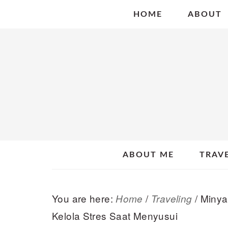
Skip
Skip
Skip
HOME
ABOUT
to
to
to
primary
main
primary
navigation
content
sidebar
ABOUT ME
TRAV
You are here:
/
/
Minya
Home
Traveling
Kelola Stres Saat Menyusui