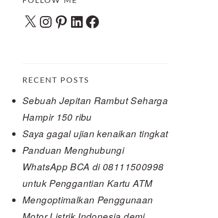
FOLLOW ME
X
Instagram
Pinterest
LinkedIn
Facebook
RECENT POSTS
Sebuah Jepitan Rambut Seharga
Hampir 150 ribu
Saya gagal ujian kenaikan tingkat
Panduan Menghubungi
WhatsApp BCA di 08111500998
untuk Penggantian Kartu ATM
Mengoptimalkan Penggunaan
Motor Listrik Indonesia demi