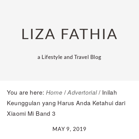
Skip
Skip
Skip
to
to
to
primary
main
primary
LIZA FATHIA
navigation
content
sidebar
a Lifestyle and Travel Blog
You are here:
/
/
Inilah
Home
Advertorial
Keunggulan yang Harus Anda Ketahui dari
Xiaomi Mi Band 3
MAY 9, 2019