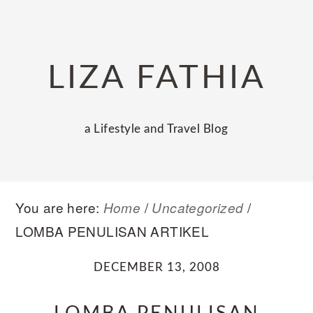
Skip
Skip
Skip
to
to
to
primary
main
primary
LIZA FATHIA
navigation
content
sidebar
a Lifestyle and Travel Blog
You are here:
/
/
Home
Uncategorized
LOMBA PENULISAN ARTIKEL
DECEMBER 13, 2008