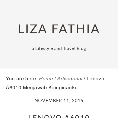
Skip
Skip
Skip
to
to
to
primary
main
primary
LIZA FATHIA
navigation
content
sidebar
a Lifestyle and Travel Blog
You are here:
/
/
Lenovo
Home
Advertorial
A6010 Menjawab Keinginanku
NOVEMBER 11, 2015