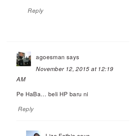
Reply
agoesman
says
November 12, 2015 at 12:19
AM
Pe HaBa… beli HP baru ni
Reply
Liza Fathia
says