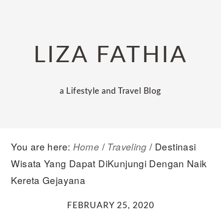
Skip
Skip
Skip
to
to
to
primary
main
primary
LIZA FATHIA
navigation
content
sidebar
a Lifestyle and Travel Blog
You are here:
/
/
Destinasi
Home
Traveling
Wisata Yang Dapat DiKunjungi Dengan Naik
Kereta Gejayana
FEBRUARY 25, 2020