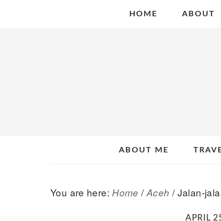
Skip
Skip
Skip
HOME
ABOUT
to
to
to
primary
main
primary
navigation
content
sidebar
ABOUT ME
TRAV
You are here:
/
/
Jalan-jal
Home
Aceh
APRIL 2