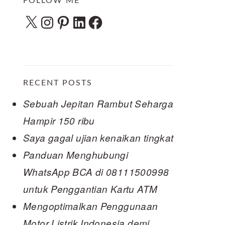
FOLLOW ME
X
Instagram
Pinterest
LinkedIn
Facebook
RECENT POSTS
Sebuah Jepitan Rambut Seharga
Hampir 150 ribu
Saya gagal ujian kenaikan tingkat
Panduan Menghubungi
WhatsApp BCA di 08111500998
untuk Penggantian Kartu ATM
Mengoptimalkan Penggunaan
Motor Listrik Indonesia demi