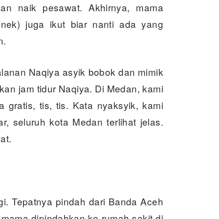
lan naik pesawat. Akhirnya, mama
ek) juga ikut biar nanti ada yang
n.
jalanan Naqiya asyik bobok dan mimik
kan jam tidur Naqiya. Di Medan, kami
gratis, tis, tis. Kata nyaksyik, kami
ar, seluruh kota Medan terlihat jelas.
at.
agi. Tepatnya pindah dari Banda Aceh
 mama dipindahkan ke rumah sakit di