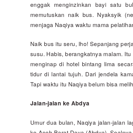
enggak menginzinkan bayi satu bu
memutuskan naik bus. Nyaksyik (nen
menjaga Naqiya waktu mama pelatiha
Naik bus itu seru, lho! Sepanjang per
susu. Habis, berangkatnya malam. Itu 
menginap di hotel bintang lima secara 
tidur di lantai tujuh. Dari jendela kam
Tapi waktu itu Naqiya belum bisa melih
Jalan-jalan ke Abdya
Umur dua bulan, Naqiya jalan-jalan l
ke Aceh Barat Daya (Abdya). Soalnya