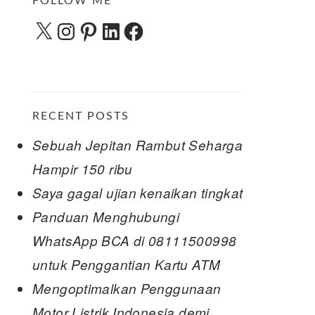
FOLLOW ME
X
Instagram
Pinterest
LinkedIn
Facebook
RECENT POSTS
Sebuah Jepitan Rambut Seharga
Hampir 150 ribu
Saya gagal ujian kenaikan tingkat
Panduan Menghubungi
WhatsApp BCA di 08111500998
untuk Penggantian Kartu ATM
Mengoptimalkan Penggunaan
Motor Listrik Indonesia demi