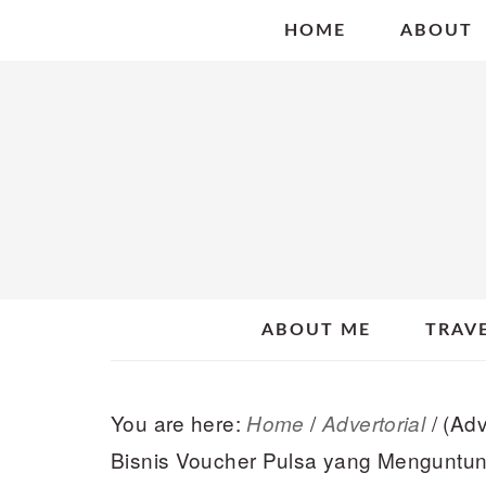
Skip
Skip
Skip
HOME
ABOUT
to
to
to
primary
main
primary
navigation
content
sidebar
ABOUT ME
TRAV
You are here:
/
/
(Adv
Home
Advertorial
Bisnis Voucher Pulsa yang Menguntu