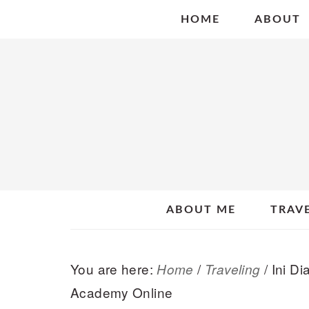
Skip
Skip
Skip
HOME
ABOUT
to
to
to
primary
main
primary
navigation
content
sidebar
ABOUT ME
TRAV
You are here:
/
/
Ini Di
Home
Traveling
Academy Online