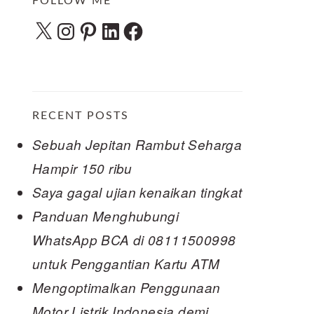
FOLLOW ME
X
Instagram
Pinterest
LinkedIn
Facebook
RECENT POSTS
Sebuah Jepitan Rambut Seharga
Hampir 150 ribu
Saya gagal ujian kenaikan tingkat
Panduan Menghubungi
WhatsApp BCA di 08111500998
untuk Penggantian Kartu ATM
Mengoptimalkan Penggunaan
Motor Listrik Indonesia demi