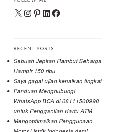
FOLLOW ME
X
Instagram
Pinterest
LinkedIn
Facebook
RECENT POSTS
Sebuah Jepitan Rambut Seharga
Hampir 150 ribu
Saya gagal ujian kenaikan tingkat
Panduan Menghubungi
WhatsApp BCA di 08111500998
untuk Penggantian Kartu ATM
Mengoptimalkan Penggunaan
Motor Listrik Indonesia demi