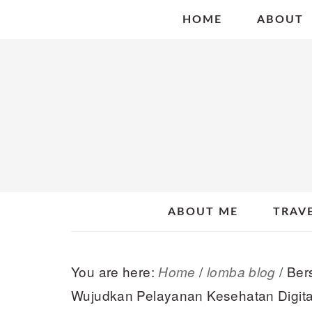
Skip
Skip
Skip
HOME
ABOUT
to
to
to
primary
main
primary
navigation
content
sidebar
ABOUT ME
TRAV
You are here:
/
/
Ber
Home
lomba blog
Wujudkan Pelayanan Kesehatan Digita