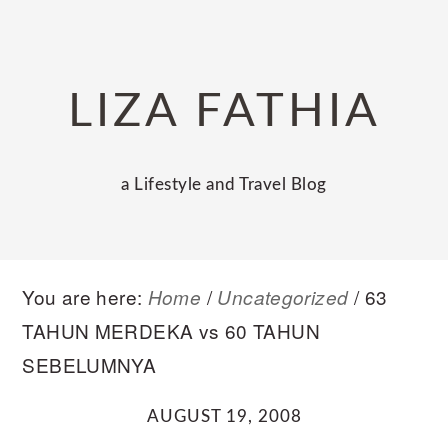
Skip
Skip
Skip
to
to
to
primary
main
primary
LIZA FATHIA
navigation
content
sidebar
a Lifestyle and Travel Blog
You are here:
/
/
63
Home
Uncategorized
TAHUN MERDEKA vs 60 TAHUN
SEBELUMNYA
AUGUST 19, 2008