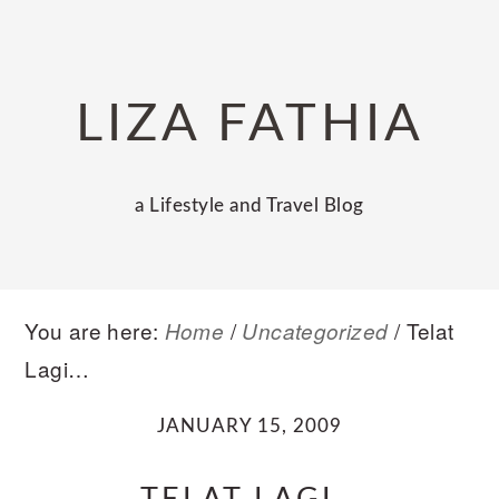
Skip
Skip
Skip
to
to
to
primary
main
primary
LIZA FATHIA
navigation
content
sidebar
a Lifestyle and Travel Blog
You are here:
/
/
Telat
Home
Uncategorized
Lagi…
JANUARY 15, 2009