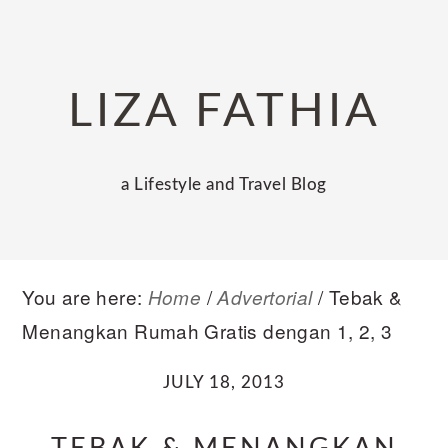
Skip
Skip
Skip
to
to
to
primary
main
primary
LIZA FATHIA
navigation
content
sidebar
a Lifestyle and Travel Blog
You are here:
/
/
Tebak &
Home
Advertorial
Menangkan Rumah Gratis dengan 1, 2, 3
JULY 18, 2013